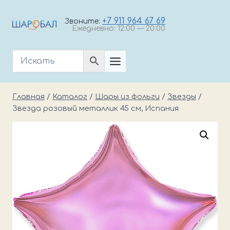
Перейти
к
+7 911 964 67 69
Звоните:
Ежедневно: 12:00 — 20:00
содержимому
Главная
/
Каталог
/
Шары из фольги
/
Звезды
/
Звезда розовый металлик 45 см, Испания