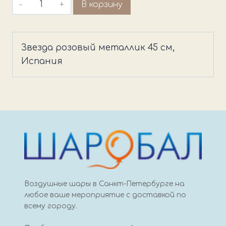
Количество
В корзину
товара
Звезда
розовый
Звезда розовый металлик 45 см,
металлик
Испания
45
см,
Испания
Воздушные шары в Санкт-Петербурге на
любое ваше мероприятие с доставкой по
всему городу.